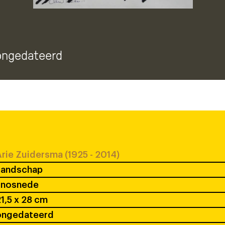
 ongedateerd
rie Zuidersma (1925 - 2014)
Landschap
linosnede
1,5 x 28 cm
ongedateerd