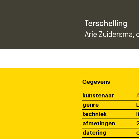
Terschelling
Arie Zuidersma
,
Gegevens
kunstenaar
A
genre
techniek
afmetingen
2
datering