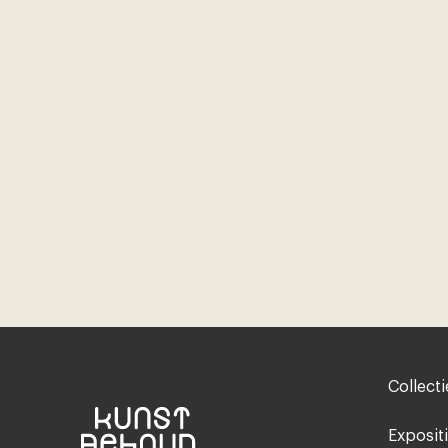
Footer-
Collecti
menu
Exposit