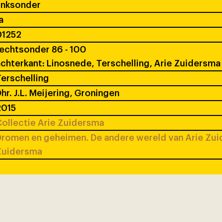
inksonder
a
01252
echtsonder 86 - 100
chterkant: Linosnede, Terschelling, Arie Zuidersma
erschelling
hr. J.L. Meijering, Groningen
2015
ollectie Arie Zuidersma
romen en geheimen. De andere wereld van Arie Zui
Zuidersma