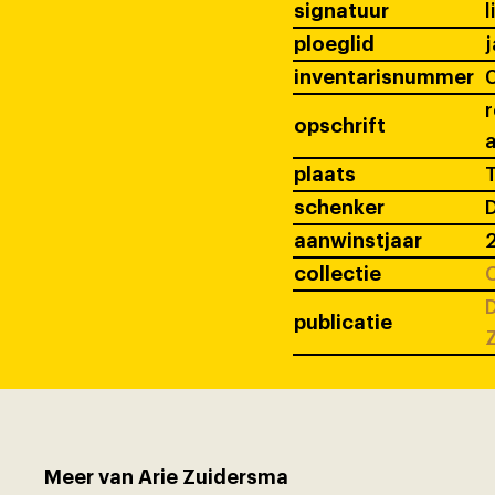
signatuur
l
ploeglid
j
inventarisnummer
r
opschrift
a
plaats
T
schenker
D
aanwinstjaar
collectie
C
D
publicatie
Meer van Arie Zuidersma