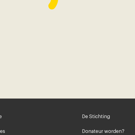
Voet
e
De Stichting
midden
ies
Donateur worden?