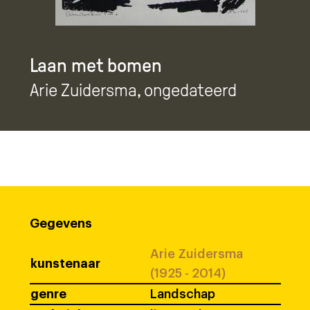
Laan met bomen
Arie Zuidersma
, ongedateerd
Gegevens
Arie Zuidersma
kunstenaar
(1925 - 2014)
genre
Landschap