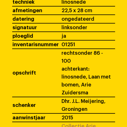
techniek
linosnede
afmetingen
22,5 x 28 cm
datering
ongedateerd
signatuur
linksonder
ploeglid
ja
inventarisnummer
01251
rechtsonder 86 -
100
achterkant:
opschrift
linosnede, Laan met
bomen, Arie
Zuidersma
Dhr. J.L. Meijering,
schenker
Groningen
aanwinstjaar
2015
Collectie Arie