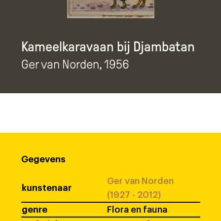
Kameelkaravaan bij Djambatan
Ger van Norden
, 1956
Gegevens
Ger van Norden
kunstenaar
(1927 - 2012)
genre
Flora en fauna