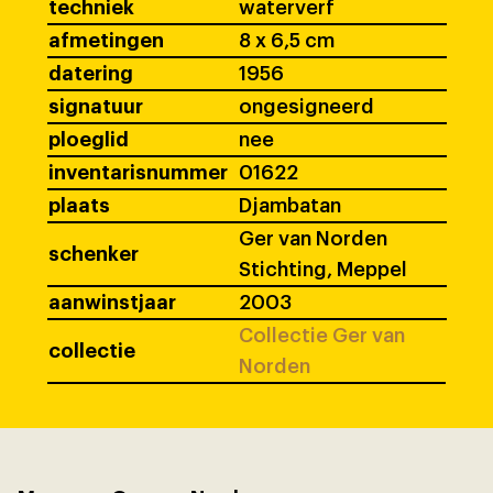
techniek
waterverf
afmetingen
8 x 6,5 cm
datering
1956
signatuur
ongesigneerd
ploeglid
nee
inventarisnummer
01622
plaats
Djambatan
Ger van Norden
schenker
Stichting, Meppel
aanwinstjaar
2003
Collectie Ger van
collectie
Norden