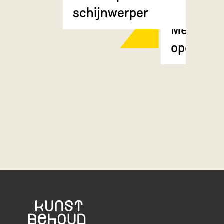
schijnwerper
Meisje m
opgestok