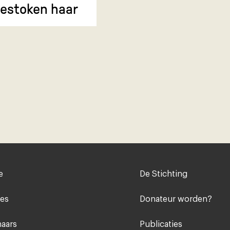
estoken haar
Voet
e
De Stichting
midden
ies
Donateur worden?
aars
Publicaties