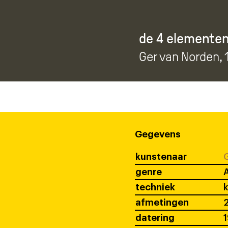
de 4 elementen
Ger van Norden
,
Gegevens
kunstenaar
G
genre
techniek
k
afmetingen
datering