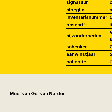
signatuur
ploeglid
inventarisnummer
opschrift
l
V
bijzonderheden
s
schenker
G
aanwinstjaar
collectie
C
Meer van Ger van Norden