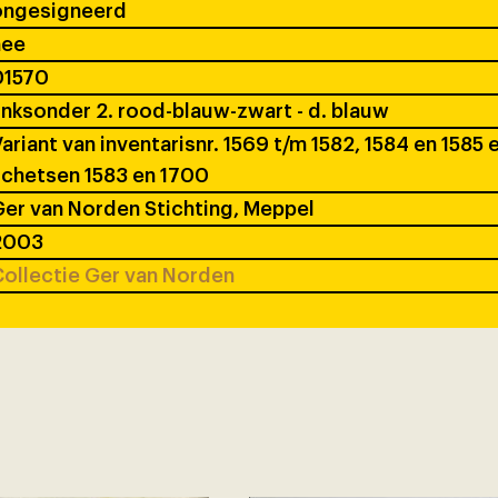
ongesigneerd
nee
01570
inksonder 2. rood-blauw-zwart - d. blauw
ariant van inventarisnr. 1569 t/m 1582, 1584 en 1585 
chetsen 1583 en 1700
er van Norden Stichting, Meppel
2003
ollectie Ger van Norden