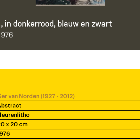
, in donkerrood, blauw en zwart
 1976
er van Norden (1927 - 2012)
Abstract
leurenlitho
20 x 20 cm
1976