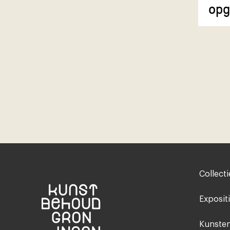
opg
Footer-
Collecti
menu
Exposit
Kunsten