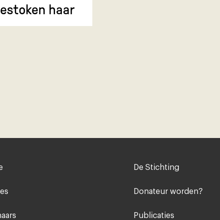
estoken haar
Voet
e
De Stichting
midden
ies
Donateur worden?
aars
Publicaties