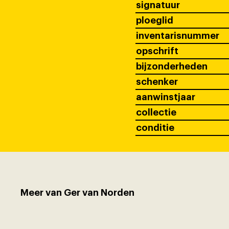
signatuur
ploeglid
inventarisnummer
opschrift
bijzonderheden
schenker
aanwinstjaar
collectie
conditie
Meer van Ger van Norden