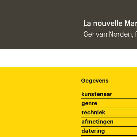
La nouvelle Mar
Ger van Norden
,
Gegevens
kunstenaar
genre
techniek
afmetingen
datering