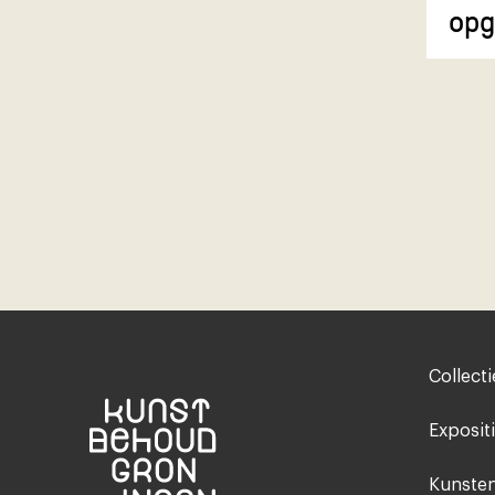
opg
Footer-
Collecti
menu
Exposit
Kunsten