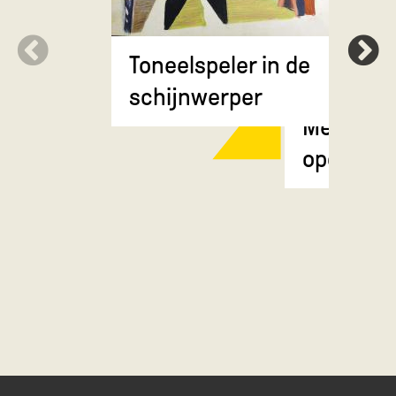
Toneelspeler in de
schijnwerper
Meisje m
opgestok