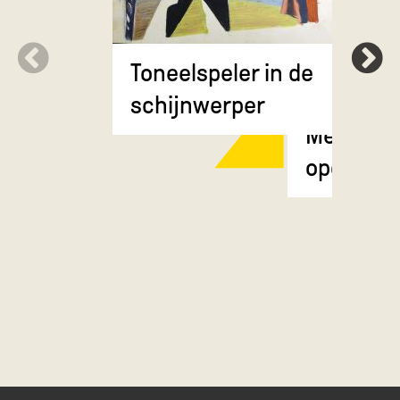
Toneelspeler in de
schijnwerper
Meisje m
opgestok