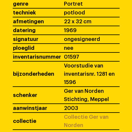
genre
Portret
techniek
potlood
afmetingen
22 x 32 cm
datering
1969
signatuur
ongesigneerd
ploeglid
nee
inventarisnummer
01597
Voorstudie van
bijzonderheden
inventarisnr. 1281 en
1596
Ger van Norden
schenker
Stichting, Meppel
aanwinstjaar
2003
Collectie Ger van
collectie
Norden