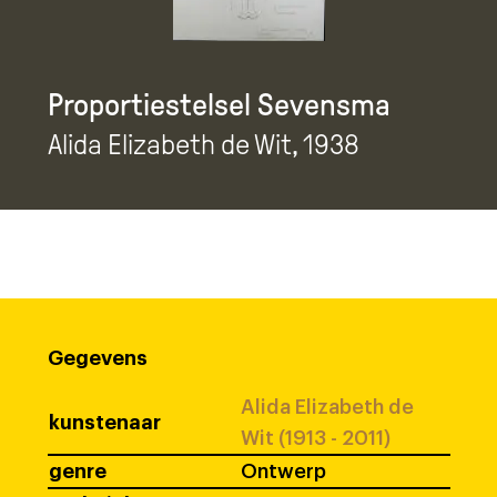
Proportiestelsel Sevensma
Alida Elizabeth de Wit
, 1938
Gegevens
Alida Elizabeth de
kunstenaar
Wit (1913 - 2011)
genre
Ontwerp