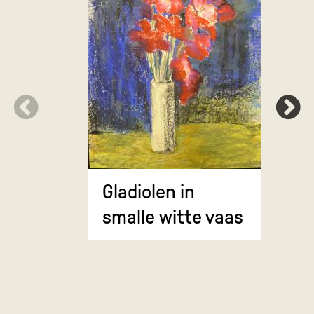
Rode blo
appels
Gladiolen in
smalle witte vaas