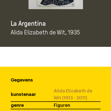
La Argentina
Alida Elizabeth de Wit
, 1935
Gegevens
Alida Elizabeth de
kunstenaar
Wit (1913 - 2011)
genre
Figuren