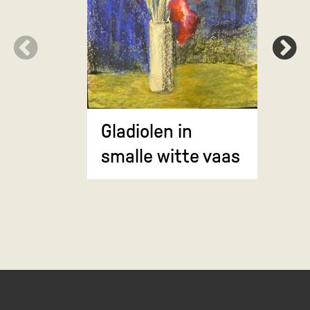
Rode blo
appels
Gladiolen in
smalle witte vaas