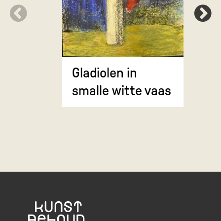
Rode blo
appels
Gladiolen in
smalle witte vaas