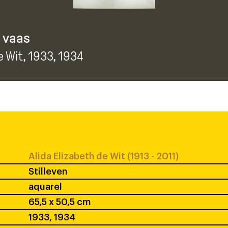
 vaas
e Wit
, 1933, 1934
Alida Elizabeth de Wit (1913 - 2011)
Stilleven
aquarel
65,5 x 50,5 cm
1933, 1934