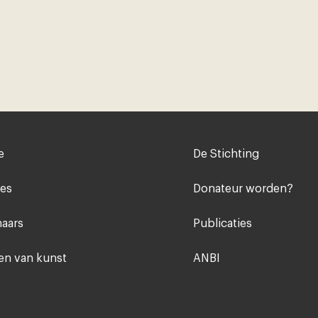
Voet
e
De Stichting
midden
ies
Donateur worden?
aars
Publicaties
n van kunst
ANBI