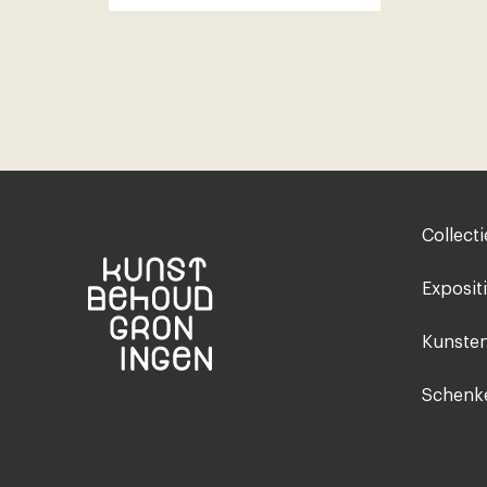
Footer-
Collecti
menu
Exposit
Kunsten
Schenke