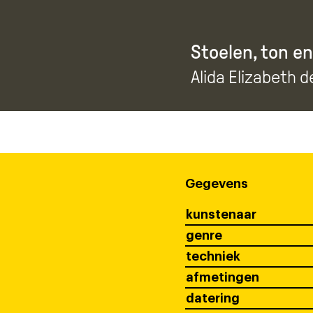
Stoelen, ton en
Alida Elizabeth d
Gegevens
kunstenaar
genre
techniek
afmetingen
datering