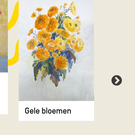
Boeket
in witt
Gele bloemen