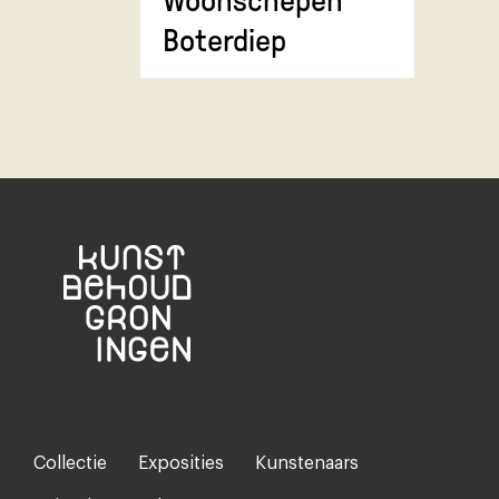
Woonschepen
twee boe
Boterdiep
Collectie
Exposities
Kunstenaars
Footer-