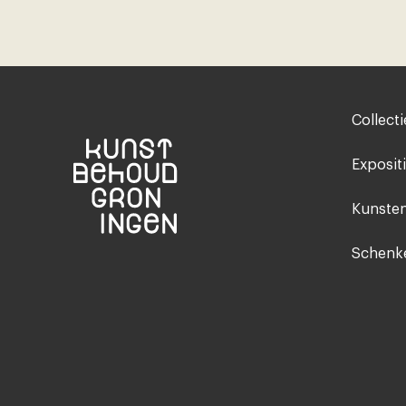
Footer-
Collecti
menu
Exposit
Kunsten
Schenke