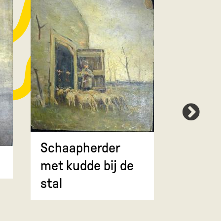
Scheep
bij zo
Schaapherder
met kudde bij de
stal