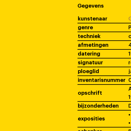
Gegevens
kunstenaar
G
genre
P
techniek
o
afmetingen
4
datering
signatuur
ploeglid
j
inventarisnummer
A
opschrift
1
bijzonderheden
D
•
exposities
•