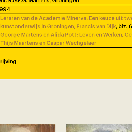
hr. R.G.E.G. Martens, Groningen
1994
Leraren van de Academie Minerva: Een keuze uit t
kunstonderwijs in Groningen, Francis van Dijk
, blz.
George Martens en Alida Pott: Leven en Werken, C
Thijs Maartens en Caspar Wechgelaer
rijving