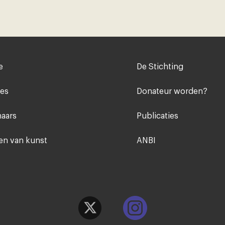
Voet
e
De Stichting
midden
ies
Donateur worden?
aars
Publicaties
n van kunst
ANBI