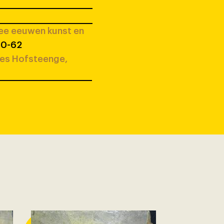
wee eeuwen kunst en
 60-62
ees Hofsteenge,