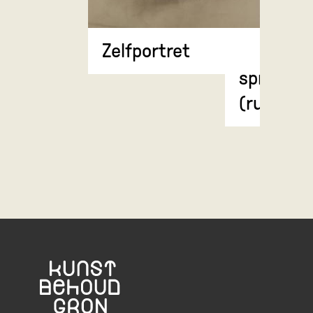
Anatomi
Zelfportret
weergave
spierstel
(rugzijde