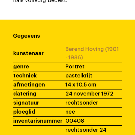
hals volledig bedekt.
Gegevens
Berend Hoving (1901
kunstenaar
- 1986)
genre
Portret
techniek
pastelkrijt
afmetingen
14 x 10,5 cm
datering
24 november 1972
signatuur
rechtsonder
ploeglid
nee
inventarisnummer
00408
rechtsonder 24