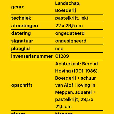
Landschap,
genre
Boerderij
techniek
pastelkrijt, inkt
afmetingen
22 x 29,5 cm
datering
ongedateerd
signatuur
ongesigneerd
ploeglid
nee
inventarisnummer
01289
Achterkant: Berend
Hoving (1901-1986),
Boerderij + schuur
opschrift
van Alof Hoving in
Meppen, aquarel +
pastelkrijt, 29,5 x
21,5 cm