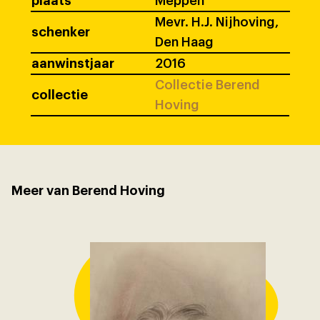
plaats
Meppen
Mevr. H.J. Nijhoving,
schenker
Den Haag
aanwinstjaar
2016
Collectie Berend
collectie
Hoving
Meer van Berend Hoving