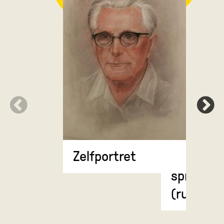
Anatomi
Zelfportret
weergave
spierstel
(rugzijde