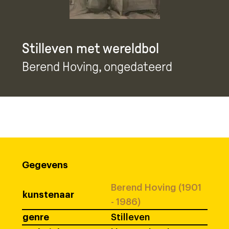
Stilleven met wereldbol
Berend Hoving
, ongedateerd
Gegevens
Berend Hoving (1901
kunstenaar
- 1986)
genre
Stilleven