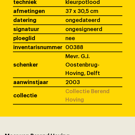
techniek
kleurpotlood
afmetingen
37 x 30,5 cm
datering
ongedateerd
signatuur
ongesigneerd
ploeglid
nee
inventarisnummer
00388
Mevr. G.J.
schenker
Oostenbrug-
Hoving, Delft
aanwinstjaar
2003
Collectie Berend
collectie
Hoving