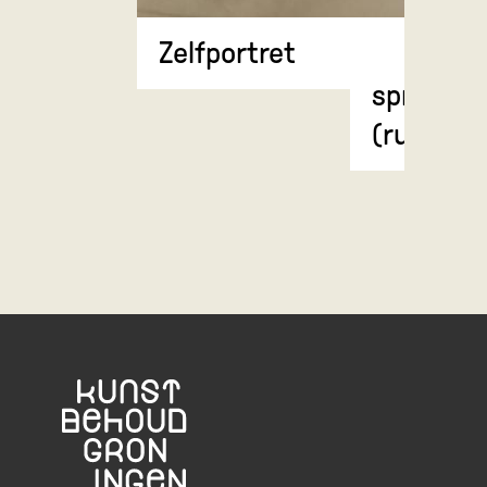
Anatomi
Zelfportret
weergave
spierstel
(rugzijde