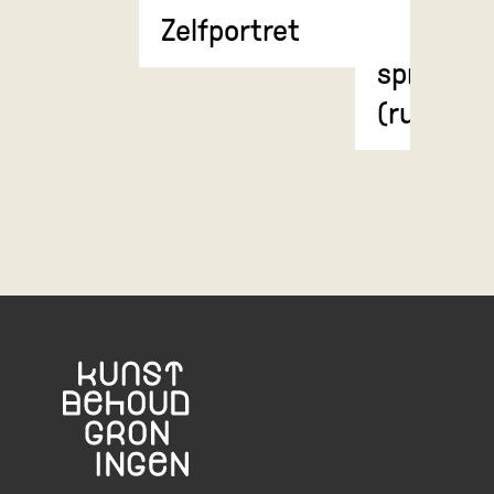
Zelfportret
weergave
spierstel
(rugzijde