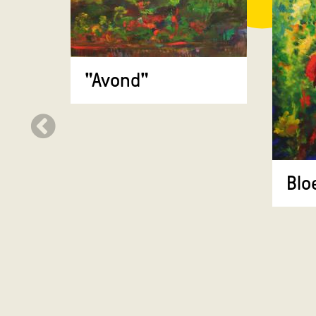
"Avond"
Bl