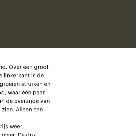
nd. Over een groot
 linkerkant is de
groeien struiken en
og, waar een paar
an de overzijde van
 zien. Alleen een
ijs weer.
ivier. De dijk