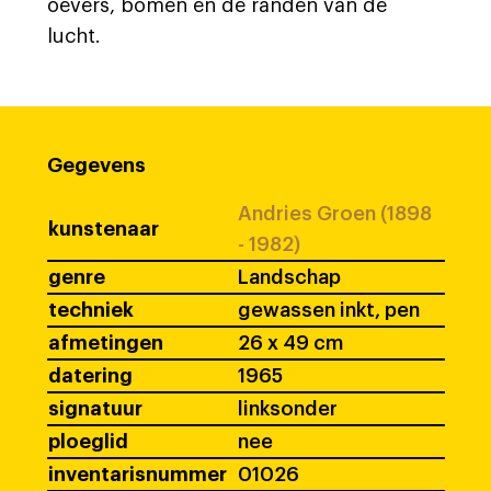
oevers, bomen en de randen van de
lucht.
Gegevens
Andries Groen (1898
kunstenaar
- 1982)
genre
Landschap
techniek
gewassen inkt, pen
afmetingen
26 x 49 cm
datering
1965
signatuur
linksonder
ploeglid
nee
inventarisnummer
01026