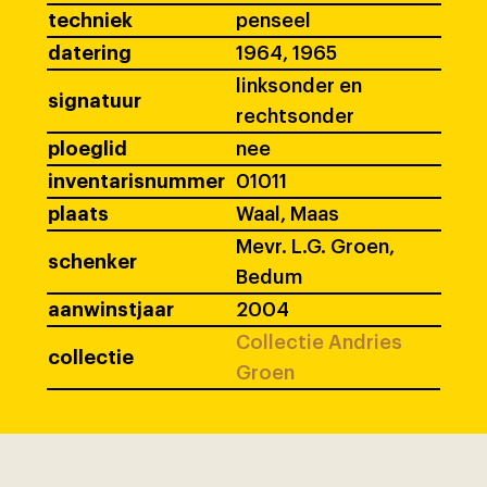
techniek
penseel
datering
1964, 1965
linksonder en
signatuur
rechtsonder
ploeglid
nee
inventarisnummer
01011
plaats
Waal, Maas
Mevr. L.G. Groen,
schenker
Bedum
aanwinstjaar
2004
Collectie Andries
collectie
Groen