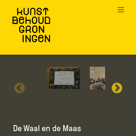
Overslaan
en
naar
de
inhoud
gaan
De Waal en de Maas