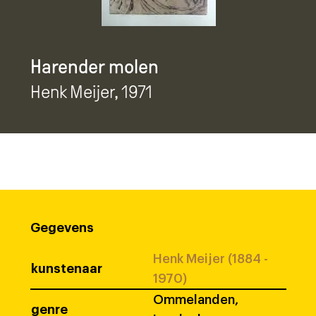
Harender molen
Henk Meijer
, 1971
Gegevens
Henk Meijer (1884 -
kunstenaar
1970)
Ommelanden,
genre