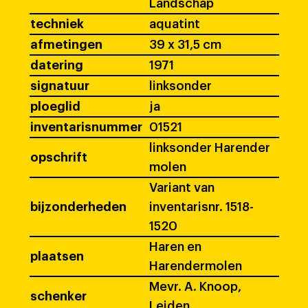
Landschap
techniek
aquatint
afmetingen
39 x 31,5 cm
datering
1971
signatuur
linksonder
ploeglid
ja
inventarisnummer
01521
linksonder Harender
opschrift
molen
Variant van
bijzonderheden
inventarisnr. 1518-
1520
Haren en
plaatsen
Harendermolen
Mevr. A. Knoop,
schenker
Leiden