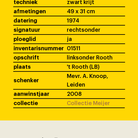
techniek
zwart krijt
afmetingen
49 x 31 cm
datering
1974
signatuur
rechtsonder
ploeglid
ja
inventarisnummer
01511
opschrift
linksonder Rooth
plaats
't Rooth (LB)
Mevr. A. Knoop,
schenker
Leiden
aanwinstjaar
2008
collectie
Collectie Meijer