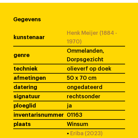
Gegevens
Henk Meijer (1884 -
kunstenaar
1970)
Ommelanden,
genre
Dorpsgezicht
techniek
olieverf op doek
afmetingen
50 x 70 cm
datering
ongedateerd
signatuur
rechtsonder
ploeglid
ja
inventarisnummer
01163
plaats
Winsum
•
Eriba (2023)