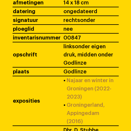
afmetingen
14 x 18 cm
datering
ongedateerd
signatuur
rechtsonder
ploeglid
nee
inventarisnummer
00847
linksonder eigen
opschrift
druk, midden onder
Godlinze
plaats
Godlinze
•
Najaar en winter in
Groningen (2022-
2023)
exposities
•
Groningerland,
Appingedam
(2016)
Dhr. D. Stubbe,