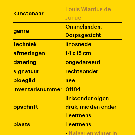
Louis Wiardus de
kunstenaar
Jonge
Ommelanden,
genre
Dorpsgezicht
techniek
linosnede
afmetingen
14 x 15 cm
datering
ongedateerd
signatuur
rechtsonder
ploeglid
nee
inventarisnummer
01184
linksonder eigen
opschrift
druk, midden onder
Leermens
plaats
Leermens
•
Najaar en winter in