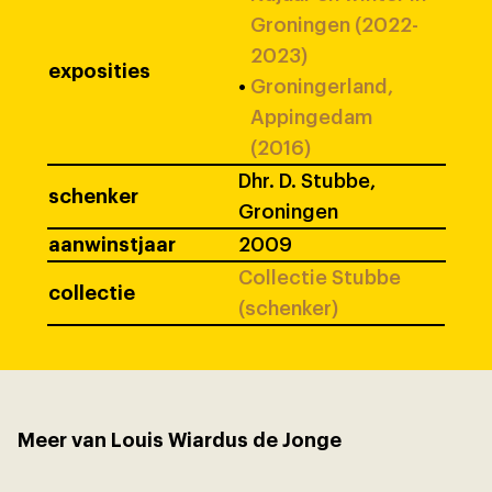
Groningen (2022-
2023)
exposities
•
Groningerland,
Appingedam
(2016)
Dhr. D. Stubbe,
schenker
Groningen
aanwinstjaar
2009
Collectie Stubbe
collectie
(schenker)
Meer van Louis Wiardus de Jonge