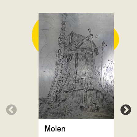
Lathyrus 
gemberp
tinnen b
Molen