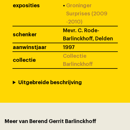
exposities
•
Groninger
Surprises (2009
-2010)
Mevr. C. Rode-
schenker
Barlinckhoff, Delden
aanwinstjaar
1997
Collectie
collectie
Barlinckhoff
Uitgebreide beschrijving
Meer van Berend Gerrit Barlinckhoff