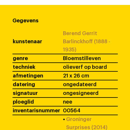
Gegevens
Berend Gerrit
kunstenaar
Barlinckhoff (1888 -
1935)
genre
Bloemstilleven
techniek
olieverf op board
afmetingen
21 x 26 cm
datering
ongedateerd
signatuur
ongesigneerd
ploeglid
nee
inventarisnummer
00564
•
Groninger
Surprises (2014)