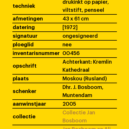
drukinkt op papier,
techniek
viltstift, penseel
afmetingen
43 x 61 cm
datering
[1972]
signatuur
ongesigneerd
ploeglid
nee
inventarisnummer
00456
Achterkant: Kremlin
opschrift
Kathedraal
plaats
Moskou (Rusland)
Dhr. J. Bosboom,
schenker
Muntendam
aanwinstjaar
2005
Collectie Jan
collectie
Bosboom