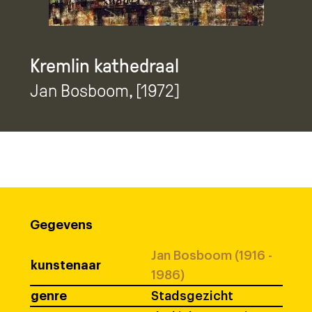
Kremlin kathedraal
Jan Bosboom
, [1972]
Gegevens
Jan Bosboom (1916 -
kunstenaar
1986)
genre
Stadsgezicht