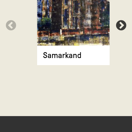
Stadsgez
torenflat
Samarkand