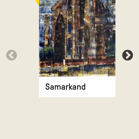
Stadsgez
torenflat
Samarkand