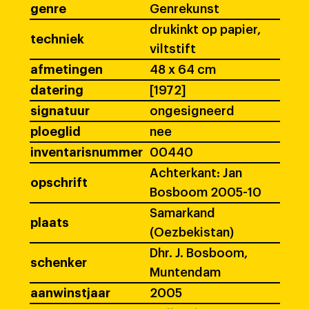
genre
Genrekunst
drukinkt op papier,
techniek
viltstift
afmetingen
48 x 64 cm
datering
[1972]
signatuur
ongesigneerd
ploeglid
nee
inventarisnummer
00440
Achterkant: Jan
opschrift
Bosboom 2005-10
Samarkand
plaats
(Oezbekistan)
Dhr. J. Bosboom,
schenker
Muntendam
aanwinstjaar
2005