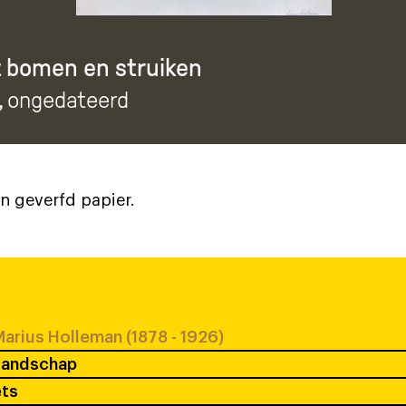
 bomen en struiken
, ongedateerd
n geverfd papier.
arius Holleman (1878 - 1926)
Landschap
ets