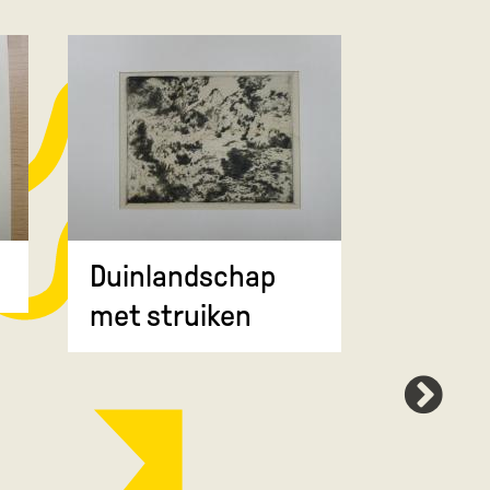
Duinlandschap
Booml
met struiken
met be