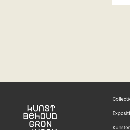
Footer-
Collecti
menu
Exposit
Kunsten