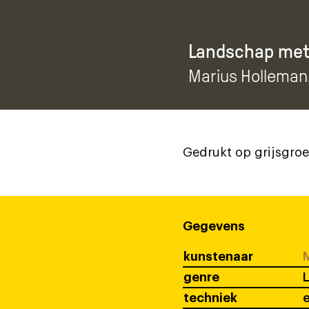
Landschap met
Marius Holleman
Gedrukt op grijsgroe
Gegevens
kunstenaar
M
genre
techniek