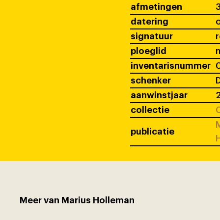
afmetingen
3
datering
signatuur
ploeglid
inventarisnummer
schenker
D
aanwinstjaar
2
collectie
C
M
publicatie
Meer van Marius Holleman