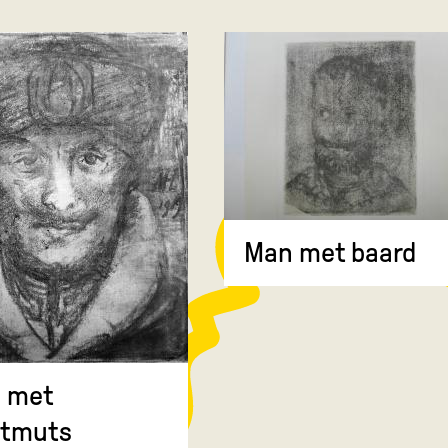
Man met baard
 met
ntmuts