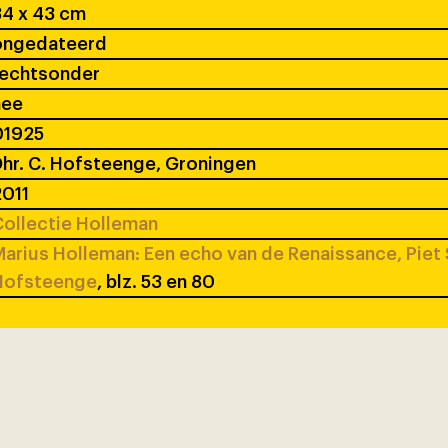
4 x 43 cm
ongedateerd
rechtsonder
nee
01925
hr. C. Hofsteenge, Groningen
011
ollectie Holleman
arius Holleman: Een echo van de Renaissance, Piet 
Hofsteenge
, blz. 53 en 80