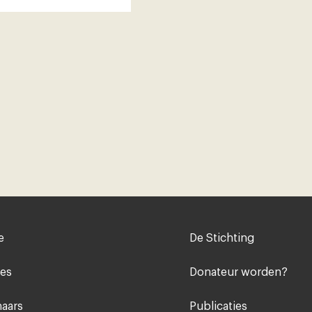
Voet
e
De Stichting
midden
ies
Donateur worden?
aars
Publicaties