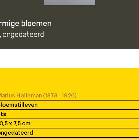
ormige bloemen
, ongedateerd
arius Holleman (1878 - 1926)
loemstilleven
ets
0,5 x 7,5 cm
ongedateerd