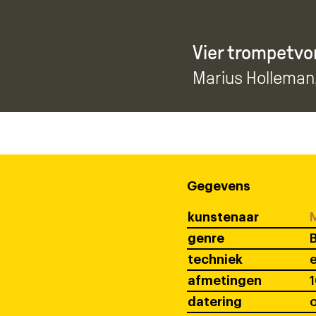
Vier trompetv
Marius Holleman
Gegevens
kunstenaar
M
genre
B
techniek
afmetingen
1
datering