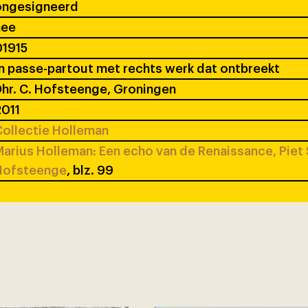
ongesigneerd
nee
01915
n passe-partout met rechts werk dat ontbreekt
hr. C. Hofsteenge, Groningen
011
ollectie Holleman
arius Holleman: Een echo van de Renaissance, Piet 
Hofsteenge
, blz. 99