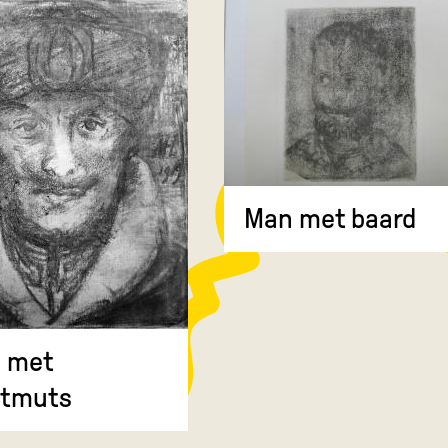
Man met baard
 met
ntmuts