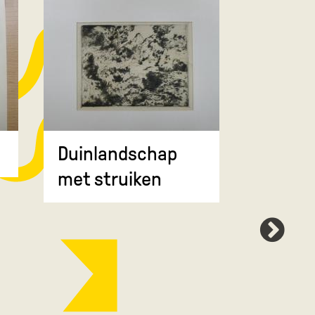
Duinlandschap
Booml
met struiken
met be