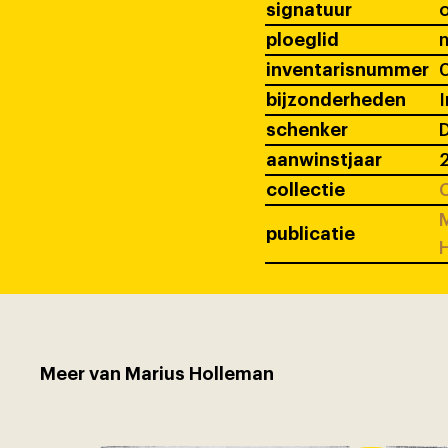
signatuur
ploeglid
inventarisnummer
bijzonderheden
I
schenker
D
aanwinstjaar
2
collectie
C
M
publicatie
Meer van Marius Holleman