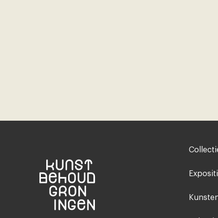
Footer-
Collecti
menu
Exposit
Kunsten