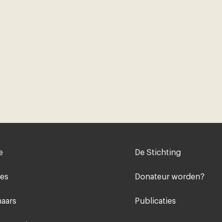
Voet
e
De Stichting
midden
ies
Donateur worden?
aars
Publicaties