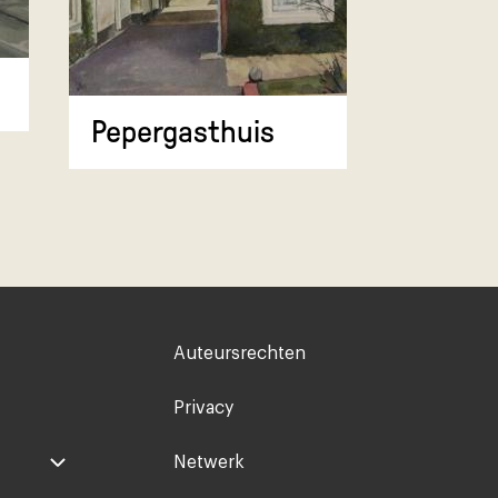
Hoek v
Pepergasthuis
Voet
Auteursrechten
rechts
Privacy
Netwerk