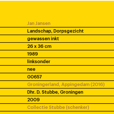
Jan Jansen
Landschap, Dorpsgezicht
gewassen inkt
26 x 36 cm
1989
linksonder
nee
00657
Groningerland, Appingedam (2016)
Dhr. D. Stubbe, Groningen
2009
Collectie Stubbe (schenker)