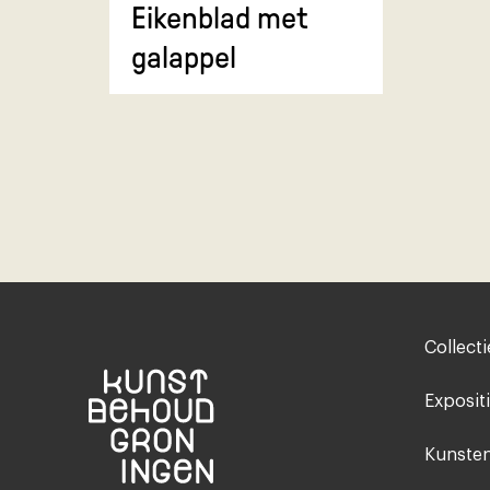
Eikenblad met
galappel
Footer-
Collecti
menu
Exposit
Kunsten