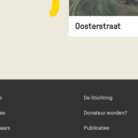
Oosterstraat
Voet
e
De Stichting
midden
ies
Donateur worden?
aars
Publicaties