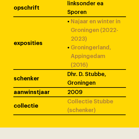
linksonder ea
opschrift
Sporen
•
Najaar en winter in
Groningen (2022-
2023)
exposities
•
Groningerland,
Appingedam
(2016)
Dhr. D. Stubbe,
schenker
Groningen
aanwinstjaar
2009
Collectie Stubbe
collectie
(schenker)