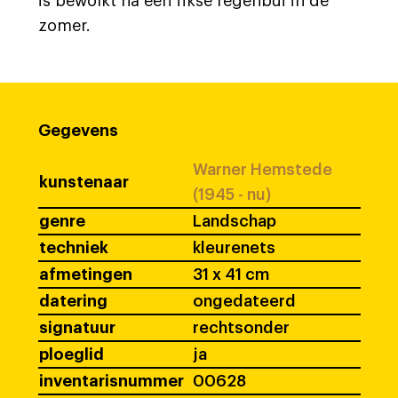
is bewolkt na een fikse regenbui in de
zomer.
Gegevens
Warner Hemstede
kunstenaar
(1945 - nu)
genre
Landschap
techniek
kleurenets
afmetingen
31 x 41 cm
datering
ongedateerd
signatuur
rechtsonder
ploeglid
ja
inventarisnummer
00628