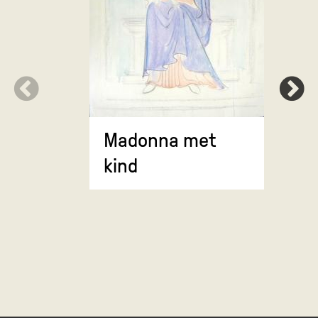
Portret v
Madonna met
Hazewink
kind