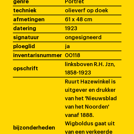
genre
Portret
techniek
olieverf op doek
afmetingen
61 x 48 cm
datering
1923
signatuur
ongesigneerd
ploeglid
ja
inventarisnummer
00118
linksboven R.H. Jzn,
opschrift
1858-1923
Ruurt Hazewinkel is
uitgever en drukker
van het 'Nieuwsblad
van het Noorden'
vanaf 1888.
Wigboldus gaat uit
bijzonderheden
van een verkeerde