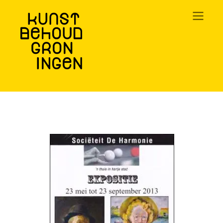
Overslaan
en
naar
de
inhoud
gaan