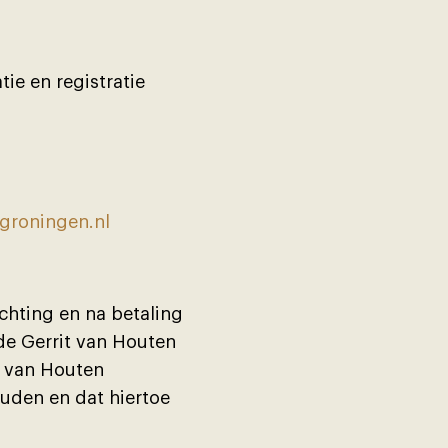
ie en registratie
roningen.nl
chting en na betaling
de Gerrit van Houten
t van Houten
ouden en dat hiertoe