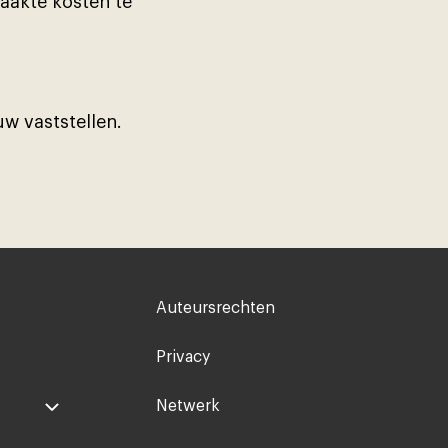
aakte kosten te
uw vaststellen.
Voet
Auteursrechten
rechts
Privacy
Netwerk