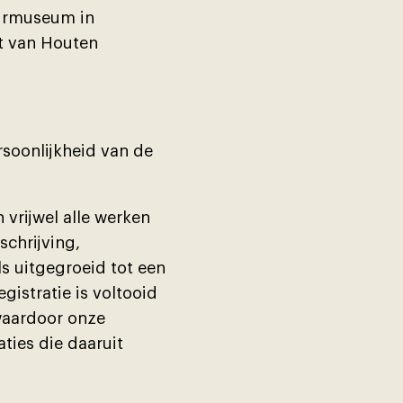
uurmuseum in
it van Houten
ersoonlĳkheid van de
n vrĳwel alle werken
schrĳving,
ls uitgegroeid tot een
gistratie is voltooid
waardoor onze
ties die daaruit