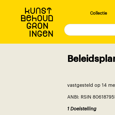
Overslaan
en
Hoofdnavigatie
Collectie
naar
de
inhoud
gaan
Beleidspla
vastgesteld op 14 mei
ANBI: RSIN 80618795
1 Doelstelling