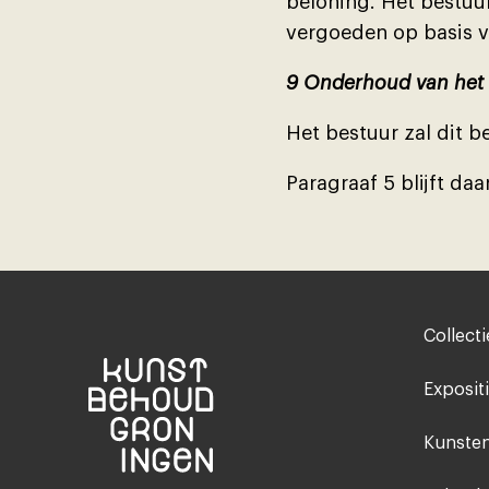
beloning. Het bestuu
vergoeden op basis v
9 Onderhoud van het 
Het bestuur zal dit b
Paragraaf 5 blĳft da
Footer-
Collecti
menu
Exposit
Kunsten