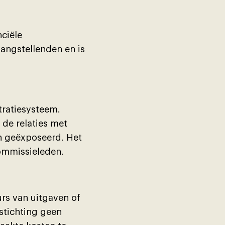
nciële
angstellenden en is
tratiesysteem.
 de relaties met
n geëxposeerd. Het
commissieleden.
urs van uitgaven of
stichting geen