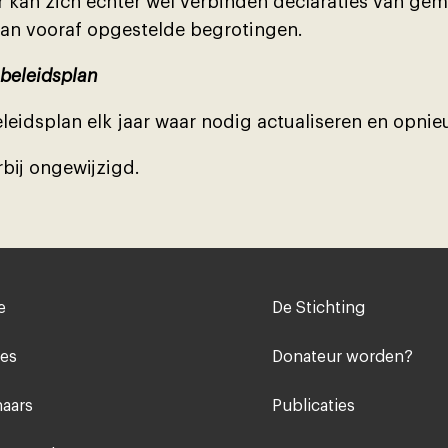
r kan zich echter wel verbinden declaraties van gem
an vooraf opgestelde begrotingen.
beleidsplan
eleidsplan elk jaar waar nodig actualiseren en opnie
arbĳ ongewĳzigd.
Voet
e
De Stichting
midden
ies
Donateur worden?
aars
Publicaties