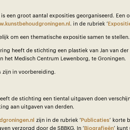
 is een groot aantal exposities georganiseerd. Een o
.kunstbehoudgroningen.nl
. in de rubriek ‘
Expositi
elĳk om een thematische expositie samen te stellen.
ing heeft de stichting een plastiek van Jan van de
an het Medisch Centrum Lewenborg, te Groningen.
s zĳn in voorbereiding.
heeft de stichting een tiental uitgaven doen verschĳ
ing aan uitgaven van derden.
groningen.nl
zĳn in de rubriek ‘
Publicaties
’ korte
ven verzorgd door de SBBKG. In ‘
Biografieën
’ kunt