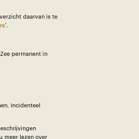
verzicht daarvan is te
es
’.
r Zee permanent in
nen. Incidenteel
 beschrĳvingen
 u meer lezen over