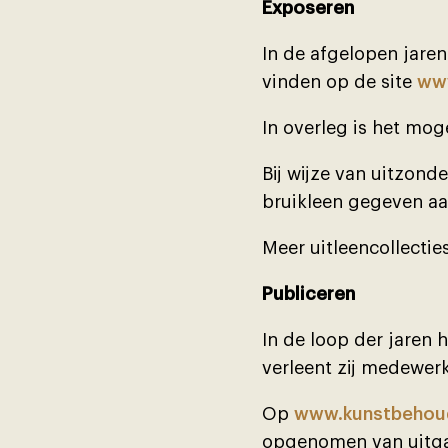
Exposeren
In de afgelopen jaren
vinden op de site
www
In overleg is het mog
Bĳ wĳze van uitzonder
bruikleen gegeven a
Meer uitleencollectie
Publiceren
In de loop der jaren 
verleent zĳ medewerk
Op
www.kunstbehoud
opgenomen van uitga