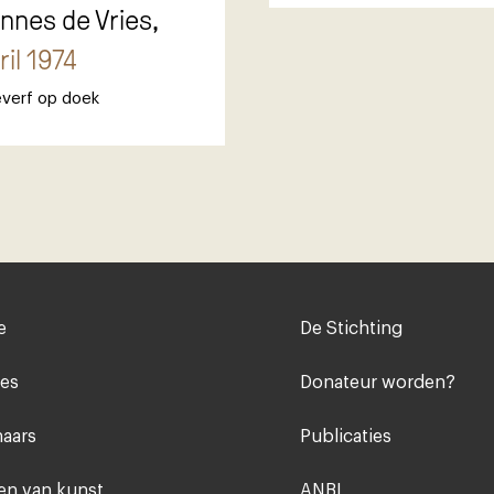
nnes de Vries,
ril 1974
everf op doek
Voet
e
De Stichting
midden
ies
Donateur worden?
aars
Publicaties
n van kunst
ANBI