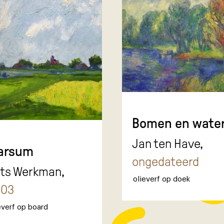
Bomen en wate
Jan ten Have,
arsum
ongedateerd
its Werkman,
olieverf op doek
003
everf op board