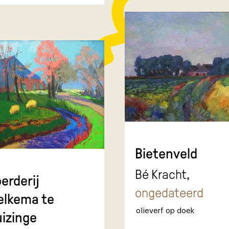
Bietenveld
Bé Kracht,
erderij
ongedateerd
elkema te
olieverf op doek
izinge