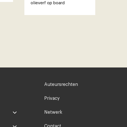
olieverf op board
Voet
Auteursrechten
rechts
Privacy
Netwerk
Contact