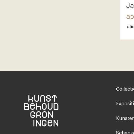
Ja
ap
oli
Footer-
Collecti
menu
Exposit
Kunsten
Schenke