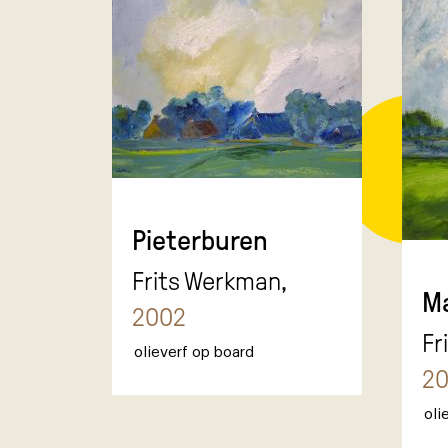
Pieterburen
Frits Werkman,
M
2002
Fr
olieverf op board
2
oli