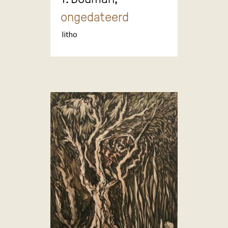
ongedateerd
litho