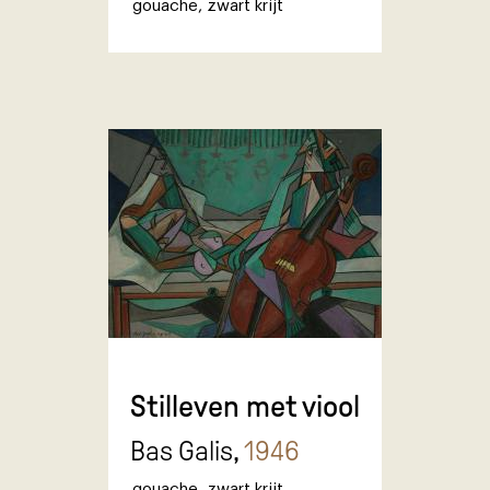
gouache
,
zwart krijt
Stilleven met viool
Bas Galis,
1946
gouache
,
zwart krijt