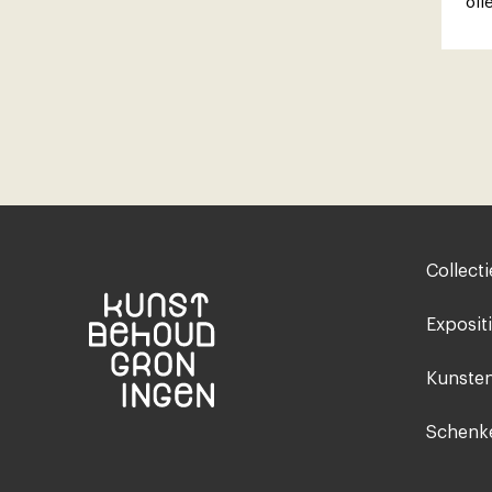
oli
Footer-
Collecti
menu
Exposit
Kunsten
Schenke