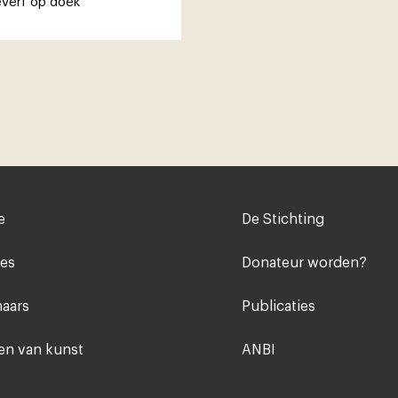
everf op doek
Voet
e
De Stichting
midden
ies
Donateur worden?
aars
Publicaties
n van kunst
ANBI